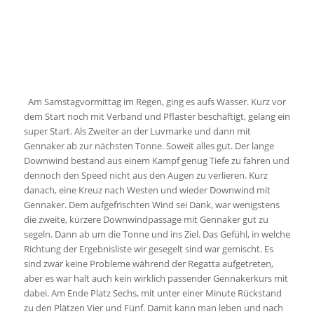
Downwind bestand aus einem Kampf genug Tiefe zu fahren und
dennoch den Speed nicht aus den Augen zu verlieren. Kurz
danach, eine Kreuz nach Westen und wieder Downwind mit
Gennaker. Dem aufgefrischten Wind sei Dank, war wenigstens
die zweite, kürzere Downwindpassage mit Gennaker gut zu
segeln. Dann ab um die Tonne und ins Ziel. Das Gefühl, in welche
Richtung der Ergebnisliste wir gesegelt sind war gemischt. Es
sind zwar keine Probleme während der Regatta aufgetreten,
aber es war halt auch kein wirklich passender Gennakerkurs mit
dabei. Am Ende Platz Sechs, mit unter einer Minute Rückstand
zu den Plätzen Vier und Fünf. Damit kann man leben und nach
einer Bratwurst und paar Bier ging es sonntagfrüh wieder
zurück nach Hause. Diesmal über die Ostsee. Bis Einfahrt
Kaiserfahrt mit Gennaker, den Kanal hoch bis Swinemünde und
dann mit Gesellschaft der anderen Greifswalder in Richtung
Greifswalder Bodden. Der Wind kam mal wieder aus West und
damit ging es Wind und Welle entgegen. Groß einreffen…Groß
ausreffen…Groß einreffen…Groß ausreffen. Wenn schon nicht
durch den Kurs, kam wenigstens durchs Reffen und durch die
Winddreher Abwechslung dazu. Am Abend kamen wir dann
nach 164 nm wieder in Greifswald an. Dann noch schnell Boot