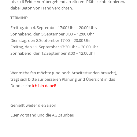
Wer mithelfen möchte (und noch Arbeitsstunden braucht),
trägt sich bitte zur besseren Planung und Übersicht in das
Doodle ein:
Ich bin dabei!
Genießt weiter die Saison
Euer Vorstand und die AG Zaunbau
Sperrung des Sperrwerks…
/
/
5. August 2020
in
Allgemein
von
Antje Hahn
wegen
Taucharbeiten
.
Die Meldung des StALU dazu:
Sehr geehrte Damen und Herren,
am
14.08.2020 von 11:20 Uhr bis ca. 12:05 Uhr
ist die Sperrung
der Bundeswasserstraße im Bereich des Sperrwerks geplant. An