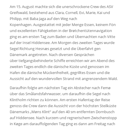
Am 15. August machte sich die unerschrockene Crew des ASV
Greifswald, bestehend aus Clara, Cornell, Evi, Marie, Kai und
Philipp, mit Baba Jaga auf den Weg nach
Kopenhagen. Ausgestattet mit jeder Menge Essen, keinem Fön
und exzellenten Fähigkeiten in der Brøtchentütennavigation
ging es am ersten Tag zum Baden und Übernachten nach Vitte
auf der Insel Hiddensee. Am Morgen des zweiten Tages wurde
Segel Richtung Hesnæs gesetzt und die Überfahrt gen
Dänemark angetreten. Nach diversen Gesprächen
über tiefgangsbehinderte Schiffe erreichten wir am Abend des
zweiten Tages endlich die dänische Küste und genossen im
Hafen die dänische Mückenfreiheit, gegrilltes Essen und die
Aussicht auf den wundervollen Strand mit angrenzendem Wald.
Daraufhin folgte am nächsten Tag ein Abstecher nach Femø
über das Smålandsfahrwasser, um daraufhin die Segel nach
Klintholm richten zu können. Am ersten Hafentag der Reise
genoss die Crew dann die Aussicht von der höchsten Steilküste
Dänemarks „Møns Klint“ auf den 40 sm entfernten Dornbusch
auf Hiddensee. Nach kurzem und regnerischem Zwischenstopp
in Køge am darauffolgenden Tag ging es dann am Freitag nach