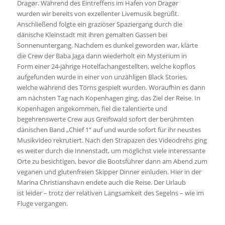
Dragør. Während des Eintreffens im Hafen von Dragør
wurden wir bereits von exzellenter Livemusik begrüßt.
Anschließend folgte ein graziöser Spaziergang durch die
dänische Kleinstadt mit ihren gemalten Gassen bei
Sonnenuntergang. Nachdem es dunkel geworden war, klärte
die Crew der Baba Jaga dann wiederholt ein Mysterium in
Form einer 24-jährige Hotelfachangestellten, welche kopflos
aufgefunden wurde in einer von unzähligen Black Stories,
welche während des Törns gespielt wurden. Woraufhin es dann
am nächsten Tag nach Kopenhagen ging, das Ziel der Reise. In
Kopenhagen angekommen, fiel die talentierte und
begehrenswerte Crew aus Greifswald sofort der berühmten
dänischen Band „Chief 1“ auf und wurde sofort für ihr neustes
Musikvideo rekrutiert. Nach den Strapazen des Videodrehs ging
es weiter durch die Innenstadt, um möglichst viele interessante
Orte zu besichtigen, bevor die Bootsführer dann am Abend zum
veganen und glutenfreien Skipper Dinner einluden. Hier in der
Marina Christianshavn endete auch die Reise. Der Urlaub
ist leider – trotz der relativen Langsamkeit des Segelns – wie im
Fluge vergangen.