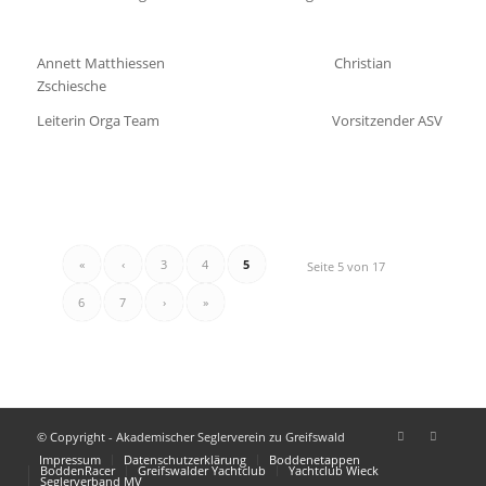
«
‹
3
4
5
Seite 5 von 17
6
7
›
»
© Copyright - Akademischer Seglerverein zu Greifswald
Impressum
Datenschutzerklärung
Boddenetappen
BoddenRacer
Greifswalder Yachtclub
Yachtclub Wieck
Seglerverband MV