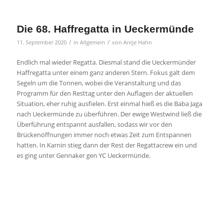
Die 68. Haffregatta in Ueckermünde
/
/
11. September 2020
in
Allgemein
von
Antje Hahn
Endlich mal wieder Regatta. Diesmal stand die Ueckermünder
Haffregatta unter einem ganz anderen Stern. Fokus galt dem
Segeln um die Tonnen, wobei die Veranstaltung und das
Programm für den Resttag unter den Auflagen der aktuellen
Situation, eher ruhig ausfielen. Erst einmal hieß es die Baba Jaga
nach Ueckermünde zu überführen. Der ewige Westwind ließ die
Überführung entspannt ausfallen, sodass wir vor den
Brückenöffnungen immer noch etwas Zeit zum Entspannen
hatten. In Karnin stieg dann der Rest der Regattacrew ein und
es ging unter Gennaker gen YC Ueckermünde.
Am Samstagvormittag im Regen, ging es aufs Wasser. Kurz vor
dem Start noch mit Verband und Pflaster beschäftigt, gelang ein
super Start. Als Zweiter an der Luvmarke und dann mit
Gennaker ab zur nächsten Tonne. Soweit alles gut. Der lange