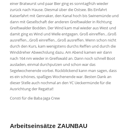
ausladen, einmal durchputzen und schon war das
Segelwochenende vorbei. Rückblickend kann man sagen, dass
es ein schönes, spaßiges Wochenende war. Besten Dank an
dieser Stelle auch nochmal an den YC Ueckermünde für die
Ausrichtung der Regatta!!
Consti für die Baba Jaga Crew
Arbeitseinsätze ZAUNBAU
/
/
23. August 2020
in
Allgemein
von
Antje Hahn
Damit in diesem Corona-Jahr doch noch etwas vorangeht, hat
sich eine AG Zaunbau gegründet und nun stehen die Termine
für den ersten Bauabschnitt fest. Ingolf Buchheim wird die
Bauleitung übernehmen. Insgesamt soll die Sache nach 5
Terminen erledigt sein.
Die Aktion umfasst folgende Maßnahmen:
1.BA – die Zaunerneuerung entlang des Yachtweges erfolgt in