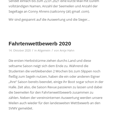
Sendet einfach bis zum 22.01.2021 eine kurze Mail mit Eurem
vollständigen Namen, Anzahl der Seemeilen und Anzahl der
Segeltage an Conny Ahrens (sailconny (ät) gmail .com).
Wir sind gespannt auf die Auswertung und die Sieger…
Fahrtenwettbewerb 2020
/
/
14. Oktober 2020
in
Allgemein
von
Antje Hahn
Die ersten Herbststürme ziehen durchs Land und diese
seltsame Saison neigt sich dem Ende zu. Während die
Studenten die verbleibenden 2 Wochen bis zum Slippen noch
fleißig zum Segeln nutzen, haben die ein oder anderen Eigner
„ihre“ Saison bereits beendet, einige ihr Boot sogar schon in der
Halle. Zeit also, die Saison Revue passieren zu lassen und dabei
die Seemeilen für den Fahrtenwettbewerb zusammen zu
zählen. Neben der vereinsinternen Auswertung werden unsere
Meilen auch wieder für den landesweiten Wettbewerb an den
SVMV gemeldet.