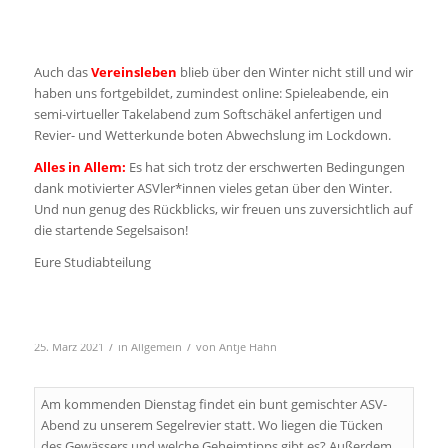
Auch das
Vereinsleben
blieb über den Winter nicht still und wir
haben uns fortgebildet, zumindest online: Spieleabende, ein
semi-virtueller Takelabend zum Softschäkel anfertigen und
Revier- und Wetterkunde boten Abwechslung im Lockdown.
Alles in Allem:
Es hat sich trotz der erschwerten Bedingungen
dank motivierter ASVler*innen vieles getan über den Winter.
Und nun genug des Rückblicks, wir freuen uns zuversichtlich auf
die startende Segelsaison!
Eure Studiabteilung
/
/
25. März 2021
in
Allgemein
von
Antje Hahn
Am kommenden Dienstag findet ein bunt gemischter ASV-
Abend zu unserem Segelrevier statt. Wo liegen die Tücken
des Gewässers und welche Geheimtipps gibt es? Außerdem