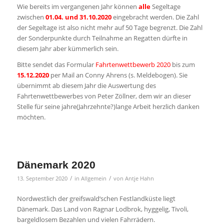
Wie bereits im vergangenen Jahr können
alle
Segeltage
zwischen
01.04. und 31.10.2020
eingebracht werden. Die Zahl
der Segeltage ist also nicht mehr auf 50 Tage begrenzt. Die Zahl
der Sonderpunkte durch Teilnahme an Regatten dürfte in
diesem Jahr aber kümmerlich sein.
Bitte sendet das Formular
Fahrtenwettbewerb 2020
bis zum
15.12.2020
per Mail an Conny Ahrens (s. Meldebogen). Sie
übernimmt ab diesem Jahr die Auswertung des
Fahrtenwettbewerbes von Peter Zöllner, dem wir an dieser
Stelle für seine jahre(Jahrzehnte?)lange Arbeit herzlich danken
möchten.
Dänemark 2020
/
/
13. September 2020
in
Allgemein
von
Antje Hahn
Nordwestlich der greifswald‘schen Festlandküste liegt
Dänemark. Das Land von Ragnar Lodbrok, hyggelig, Tivoli,
bargeldlosem Bezahlen und vielen Fahrrädern.