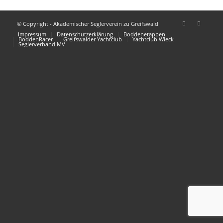
© Copyright - Akademischer Seglerverein zu Greifswald
Impressum
Datenschutzerklärung
Boddenetappen
BoddenRacer
Greifswalder Yachtclub
Yachtclub Wieck
Seglerverband MV