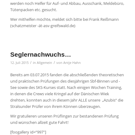
werden noch Helfer für Auf- und Abbau, Ausschank, Meldebüro,
Tütenpacken etc. gesucht.
Wer mithelfen möchte, meldet sich bitte bei Frank Reißmann
(schatzmeister -ät-asv-greifswald.de)
Seglernachwuchs…
/
/
12. Juli 2015
in
Allgemein
von
Antje Hahn
Bereits am 03.07.2015 fanden die abschließenden theoretischen
und praktischen Prüfungen des diesjährigen Sbf-Binnen und -
See sowie des SKS-Kurses statt. Nach einigen Wochen Training,
in denen die Crews viele Kringel auf der Dänischen Wiek
drehten, konnten auch in diesem Jahr ALLE unsere „Azubis“ die
Stralsunder Prüfer von ihrem Können überzeugen.
Wir gratulieren unseren Prüflingen zur bestandenen Prüfung
und wünschen allzeit gute Fahrt!
[foogallery id=“997″]