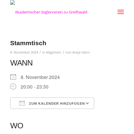
Stammtisch
/
/
8. November 2024
in
Allgemein
von
Antje Hahn
WANN
8. November 2024
20:00 - 23:30
ZUM KALENDER HINZUFÜGEN
ICS herunterladen
Google Kalender
iCalendar
Office 365
Outlook Live
WO