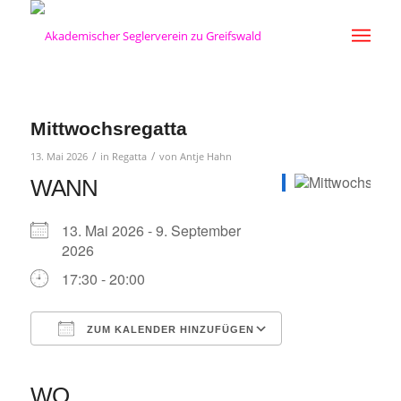
Mittwochsregatta
/
/
13. Mai 2026
in
Regatta
von
Antje Hahn
WANN
13. Mai 2026 - 9. September
2026
17:30 - 20:00
ZUM KALENDER HINZUFÜGEN
ICS herunterladen
Google Kalender
iCalendar
Office 365
Outlook Live
WO