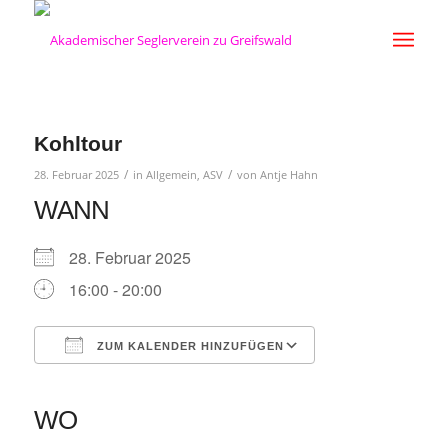
Kohltour
/
/
28. Februar 2025
in
Allgemein
,
ASV
von
Antje Hahn
WANN
28. Februar 2025
16:00 - 20:00
ZUM KALENDER HINZUFÜGEN
ICS herunterladen
Google Kalender
iCalendar
Office 365
Outlook Live
WO