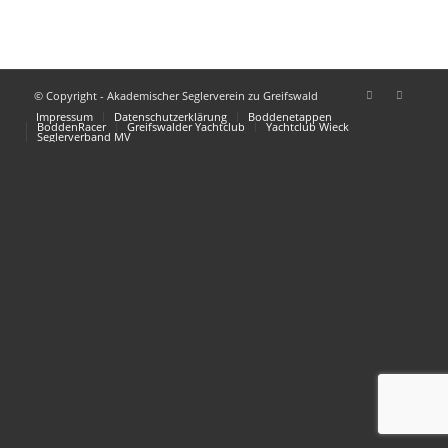
© Copyright - Akademischer Seglerverein zu Greifswald
Impressum
Datenschutzerklärung
Boddenetappen
BoddenRacer
Greifswalder Yachtclub
Yachtclub Wieck
Seglerverband MV