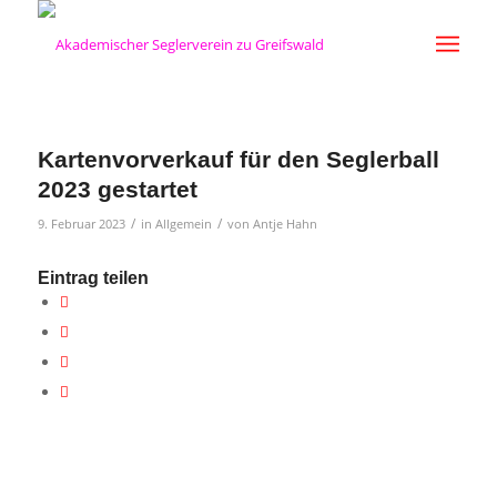
Kartenvorverkauf für den Seglerball
2023 gestartet
/
/
9. Februar 2023
in
Allgemein
von
Antje Hahn
Eintrag teilen