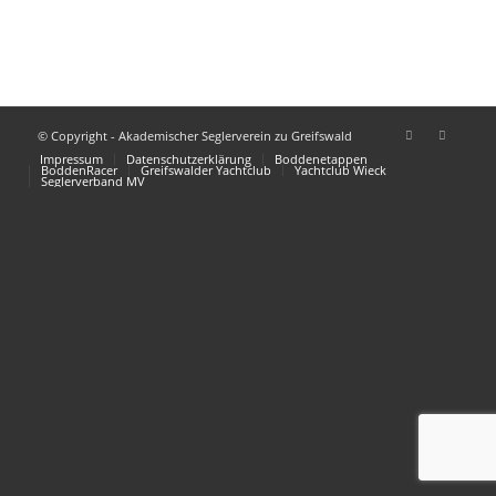
© Copyright - Akademischer Seglerverein zu Greifswald
Impressum
Datenschutzerklärung
Boddenetappen
BoddenRacer
Greifswalder Yachtclub
Yachtclub Wieck
Seglerverband MV