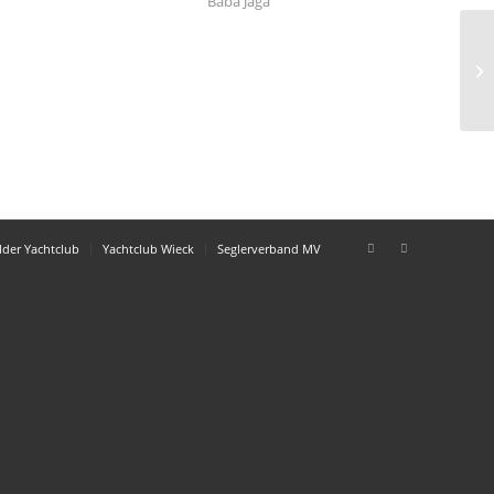
Baba Jaga
D
lder Yachtclub
Yachtclub Wieck
Seglerverband MV