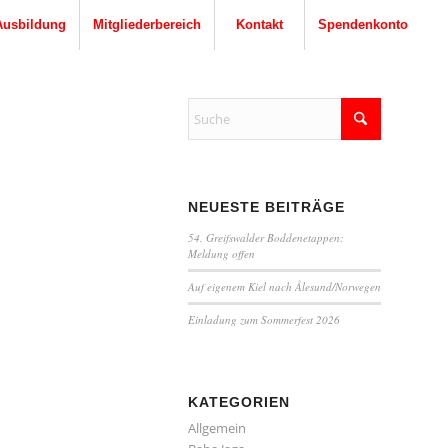
Ausbildung
Mitgliederbereich
Kontakt
Spendenkonto
NEUESTE BEITRÄGE
54. Greifswalder Boddenetappen:
Meldung offen
Auf eigenem Kiel nach Ålesund/Norwegen
Einladung zum Sommerfest 2026
KATEGORIEN
Allgemein