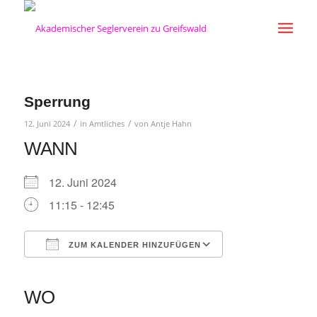
Sperrung
/
/
12. Juni 2024
in
Amtliches
von
Antje Hahn
WANN
12. Juni 2024
11:15 - 12:45
ZUM KALENDER HINZUFÜGEN
ICS herunterladen
Google Kalender
iCalendar
Office 365
Outlook Live
WO