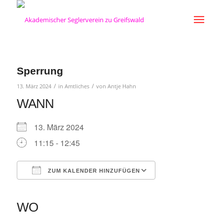
Sperrung
/
/
13. März 2024
in
Amtliches
von
Antje Hahn
WANN
13. März 2024
11:15 - 12:45
ZUM KALENDER HINZUFÜGEN
ICS herunterladen
Google Kalender
iCalendar
Office 365
Outlook Live
WO