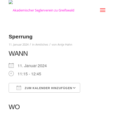
Sperrung
/
/
11. Januar 2024
in
Amtliches
von
Antje Hahn
WANN
11. Januar 2024
11:15 - 12:45
ZUM KALENDER HINZUFÜGEN
ICS herunterladen
Google Kalender
iCalendar
Office 365
Outlook Live
WO