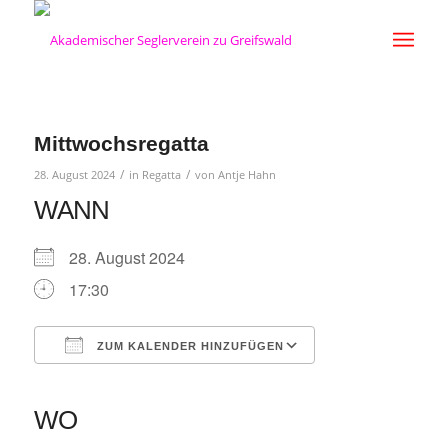
Mittwochsregatta
/
/
28. August 2024
in
Regatta
von
Antje Hahn
WANN
28. August 2024
17:30
ZUM KALENDER HINZUFÜGEN
ICS herunterladen
Google Kalender
iCalendar
Office 365
Outlook Live
WO