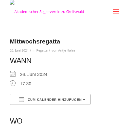
Mittwochsregatta
/
/
26. Juni 2024
in
Regatta
von
Antje Hahn
WANN
26. Juni 2024
17:30
ZUM KALENDER HINZUFÜGEN
ICS herunterladen
Google Kalender
iCalendar
Office 365
Outlook Live
WO