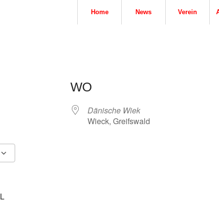
Home
News
Verein
WO
Dänische Wiek
Wieck, Greifswald
5
tlook Live
 L