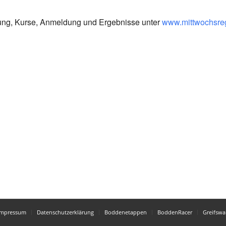
bung, Kurse, Anmeldung und Ergebnisse unter
www.mittwochsreg
Impressum
Datenschutzerklärung
Boddenetappen
BoddenRacer
Greifswa