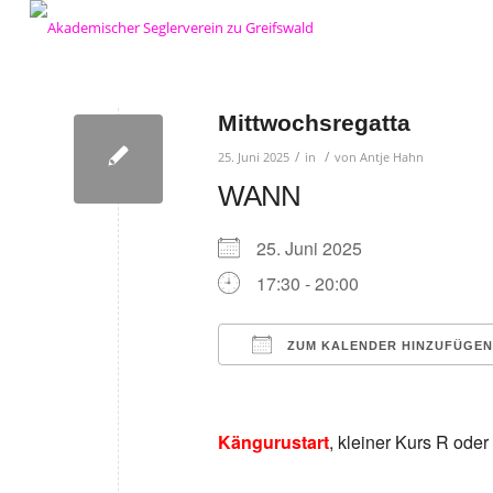
Mittwochsregatta
/
/
25. Juni 2025
in
von
Antje Hahn
WANN
25. Juni 2025
17:30 - 20:00
ZUM KALENDER HINZUFÜGEN
ICS herunterladen
Google Kalender
iCalendar
Office 36
Ou
Kängurustart
, kleiner Kurs R oder