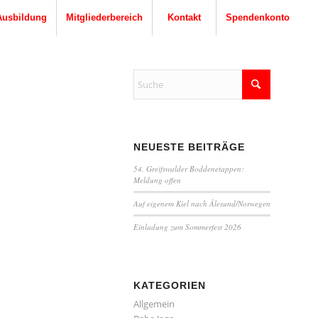
Ausbildung
Mitgliederbereich
Kontakt
Spendenkonto
NEUESTE BEITRÄGE
54. Greifswalder Boddenetappen:
Meldung offen
Auf eigenem Kiel nach Ålesund/Norwegen
Einladung zum Sommerfest 2026
KATEGORIEN
Allgemein