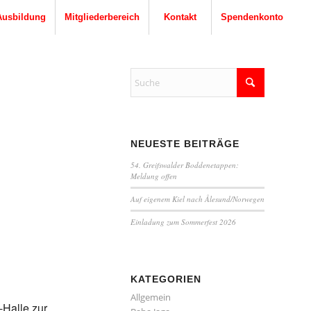
Ausbildung
Mitgliederbereich
Kontakt
Spendenkonto
NEUESTE BEITRÄGE
54. Greifswalder Boddenetappen:
Meldung offen
Auf eigenem Kiel nach Ålesund/Norwegen
Einladung zum Sommerfest 2026
KATEGORIEN
Allgemein
-Halle zur