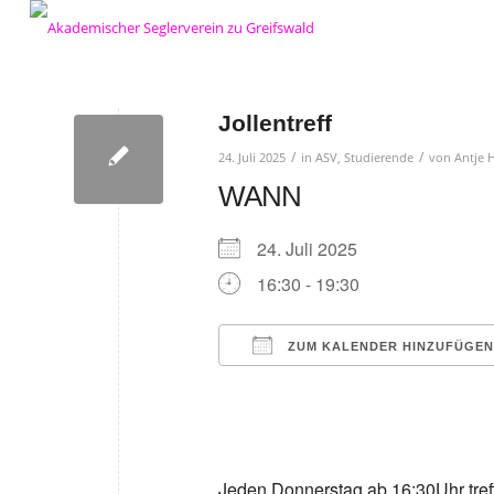
Jollentreff
/
/
24. Juli 2025
in
ASV
,
Studierende
von
Antje 
WANN
24. Juli 2025
16:30 - 19:30
ZUM KALENDER HINZUFÜGEN
ICS herunterladen
Google Kalender
iCalendar
Office 36
Ou
Jeden Donnerstag ab 16:30Uhr treff