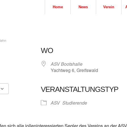
Home
News
Verein
Hahn
WO
ASV Bootshalle
Yachtweg 6, Greifswald
VERANSTALTUNGSTYP
5
tlook Live
ASV
Studierende
en sich alle jolleninteressierten Segler des Vereins an der ASV