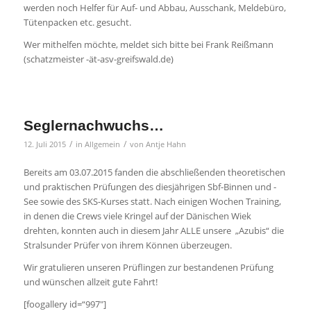
werden noch Helfer für Auf- und Abbau, Ausschank, Meldebüro,
Tütenpacken etc. gesucht.
Wer mithelfen möchte, meldet sich bitte bei Frank Reißmann
(schatzmeister -ät-asv-greifswald.de)
Seglernachwuchs…
/
/
12. Juli 2015
in
Allgemein
von
Antje Hahn
Bereits am 03.07.2015 fanden die abschließenden theoretischen
und praktischen Prüfungen des diesjährigen Sbf-Binnen und -
See sowie des SKS-Kurses statt. Nach einigen Wochen Training,
in denen die Crews viele Kringel auf der Dänischen Wiek
drehten, konnten auch in diesem Jahr ALLE unsere „Azubis“ die
Stralsunder Prüfer von ihrem Können überzeugen.
Wir gratulieren unseren Prüflingen zur bestandenen Prüfung
und wünschen allzeit gute Fahrt!
[foogallery id=“997″]