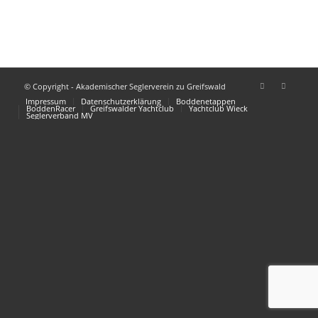
© Copyright - Akademischer Seglerverein zu Greifswald
Impressum
Datenschutzerklärung
Boddenetappen
BoddenRacer
Greifswalder Yachtclub
Yachtclub Wieck
Seglerverband MV