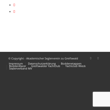
© Copyright - Akademischer Seglerverein zu Greifswald
Impressum
Datenschutzerklärung
Boddenetappen
BoddenRacer
Greifswalder Yachtclub
Yachtclub Wieck
Seglerverband MV