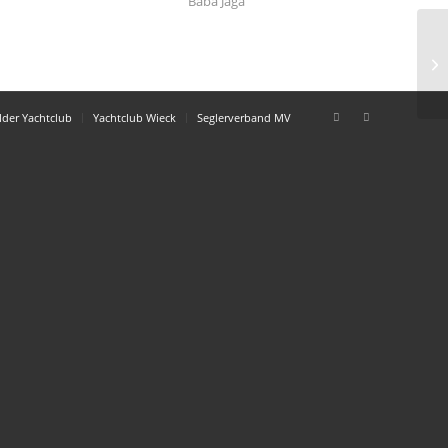
Baba Jaga
!!
lder Yachtclub
Yachtclub Wieck
Seglerverband MV