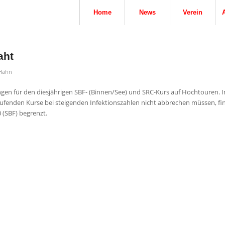
Home
News
Verein
aht
 Hahn
ngen für den diesjährigen SBF- (Binnen/See) und SRC-Kurs auf Hochtouren. 
 laufenden Kurse bei steigenden Infektionszahlen nicht abbrechen müssen, fi
 (SBF) begrenzt.