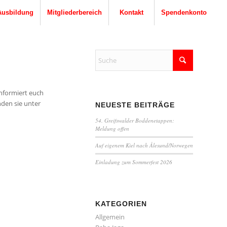
Ausbildung
Mitgliederbereich
Kontakt
Spendenkonto
Informiert euch
nden sie unter
NEUESTE BEITRÄGE
54. Greifswalder Boddenetappen:
Meldung offen
Auf eigenem Kiel nach Ålesund/Norwegen
Einladung zum Sommerfest 2026
KATEGORIEN
Allgemein