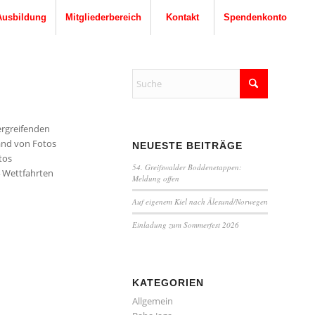
Ausbildung
Mitgliederbereich
Kontakt
Spendenkonto
ergreifenden
and von Fotos
NEUESTE BEITRÄGE
tos
54. Greifswalder Boddenetappen:
4 Wettfahrten
Meldung offen
Auf eigenem Kiel nach Ålesund/Norwegen
Einladung zum Sommerfest 2026
KATEGORIEN
Allgemein