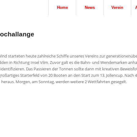
Home
News
Verein
tochallange
Wind starteten heute zahlreiche Schiffe unseres Vereins zur generationenüb
dden in Richtung Insel Vilm. Zuvor galt es die Bahn- und Wendemarken anh
dentifizieren. Das Passieren der Tonnen sollte dann mit kreativen Beweisfo
großartiges Starterfeld von 20 Booten an den Start zum 13. Jollencup. Nach 
iten heraus. Morgen, am Sonntag, werden weitere 2 Wettfahrten gesegelt.