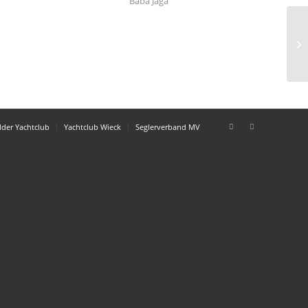
Baba Jaga
DS
lder Yachtclub
Yachtclub Wieck
Seglerverband MV