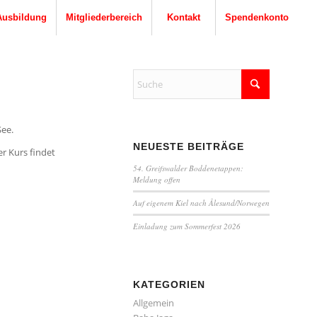
Ausbildung
Mitgliederbereich
Kontakt
Spendenkonto
See.
NEUESTE BEITRÄGE
r Kurs findet
54. Greifswalder Boddenetappen:
Meldung offen
Auf eigenem Kiel nach Ålesund/Norwegen
Einladung zum Sommerfest 2026
KATEGORIEN
Allgemein