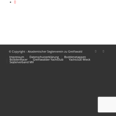
© Copyright - Akademischer Seglerverein zu Greifswald
Impressum
Datenschutzerklärung
Boddenetappen
BoddenRacer
Greifswalder Yachtclub
Yachtclub Wieck
Seglerverband MV