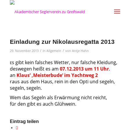
Einladung zur Nikolausregatta 2013
/
/
29. November 2013
in
Allgemein
von
Antje Hahn
s gibt kein falsches Wetter, nur falsche Kleidung,
E
deswegen heißt es am
07.12.2013 um 11 Uhr
.
an
Klaus‘ ‚Meisterbude‘ im Yachtweg 2
raus aus dem Haus, rein in den Opti und segeln,
segeln, segeln.
Wem das Segeln als Erwärmung nicht reicht,
für den gibt es auch Glühwein.
Eintrag teilen