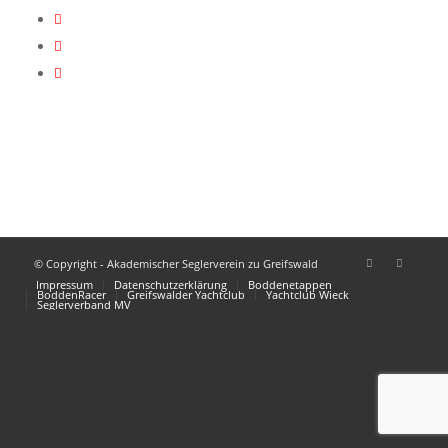
© Copyright - Akademischer Seglerverein zu Greifswald
Impressum
Datenschutzerklärung
Boddenetappen
BoddenRacer
Greifswalder Yachtclub
Yachtclub Wieck
Seglerverband MV