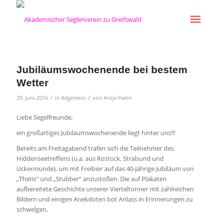
Jubiläumswochenende bei bestem
Wetter
/
/
29. Juni 2016
in
Allgemein
von
Antje Hahn
Liebe Segelfreunde,
ein großartiges Jubiläumswochenende liegt hinter uns!!!
Bereits am Freitagabend trafen sich die Teilnehmer des
Hiddenseetreffens (u.a. aus Rostock, Stralsund und
Ückermünde), um mit Freibier auf das 40-jährige Jubiläum von
„Thetis“ und „Stubber“ anzustoßen. Die auf Plakaten
aufbereitete Geschichte unserer Vierteltonner mit zahlreichen
Bildern und einigen Anekdoten bot Anlass in Erinnerungen zu
schwelgen.