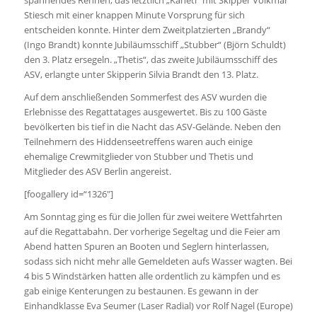
spannendes Rennen, das letztlich „Kaneti“ mit Skipper Volkmar
Stiesch mit einer knappen Minute Vorsprung für sich
entscheiden konnte. Hinter dem Zweitplatzierten „Brandy“
(Ingo Brandt) konnte Jubiläumsschiff „Stubber“ (Björn Schuldt)
den 3. Platz ersegeln. „Thetis“, das zweite Jubiläumsschiff des
ASV, erlangte unter Skipperin Silvia Brandt den 13. Platz.
Auf dem anschließenden Sommerfest des ASV wurden die
Erlebnisse des Regattatages ausgewertet. Bis zu 100 Gäste
bevölkerten bis tief in die Nacht das ASV-Gelände. Neben den
Teilnehmern des Hiddenseetreffens waren auch einige
ehemalige Crewmitglieder von Stubber und Thetis und
Mitglieder des ASV Berlin angereist.
[foogallery id=“1326″]
Am Sonntag ging es für die Jollen für zwei weitere Wettfahrten
auf die Regattabahn. Der vorherige Segeltag und die Feier am
Abend hatten Spuren an Booten und Seglern hinterlassen,
sodass sich nicht mehr alle Gemeldeten aufs Wasser wagten. Bei
4 bis 5 Windstärken hatten alle ordentlich zu kämpfen und es
gab einige Kenterungen zu bestaunen. Es gewann in der
Einhandklasse Eva Seumer (Laser Radial) vor Rolf Nagel (Europe)